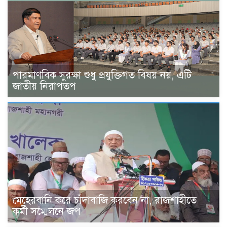
পারমাণবিক সুরক্ষা শুধু প্রযুক্তিগত বিষয় নয়, এটি
জাতীয় নিরাপতপ
মেহেরবানি করে চাঁদাবাজি করবেন না, রাজশাহীতে
কর্মী সম্মেলনে জপ