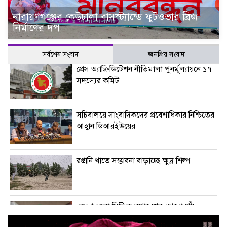
নারায়ণগঞ্জের কেউঢালা বাসস্ট্যান্ডে ফুটওভার ব্রিজ
নির্মাণের দপ
সর্বশেষ সংবাদ
জনপ্রিয় সংবাদ
প্রেস অ্যাক্রিডিটেশন নীতিমালা পুনর্মূল্যায়নে ১৭
সদস্যের কমিট
সচিবালয়ে সাংবাদিকদের প্রবেশাধিকার নিশ্চিতের
আহ্বান ডিআরইউয়ের
রপ্তানি খাতে সম্ভাবনা বাড়াচ্ছে ক্ষুদ্র শিল্প
বগুড়া হলো সিটি করপোরেশন, আরো পাঁচ
উপজেলা গঠন