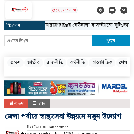
১২:১৭:৫৮ এএম
নারায়ণগঞ্জের কেউঢালা বাসস্ট্যান্ডে ফুটওভার ব্রিজ ন
শিরোনাম :
খুজুন
প্রচ্ছদ
জাতীয়
রাজনীতি
অর্থনীতি
আন্তর্জাতিক
খেলা
প্রচ্ছদ
স্বাস্থ্য
জেলা পর্যায়ে স্বাস্থ্যসেবা উন্নয়নে নতুন উদ্যোগ
রিপোর্টারের নাম: kaler probaho
সংবাদ প্রকাশের তারিখ : May 1, 2026 ইং
৭৮১ বার