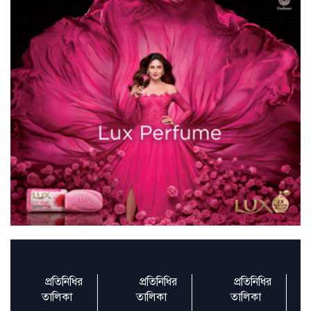
রমজান উপলক্ষে আরটিভির হিফজুল কোরআন
প্রতিযোগিতার সিলেকশন রাউন
রাষ্ট্র ধর্মনিরপেক্ষ না হলে কীভাবে অন্তর্ভুক্তিমূলক
হবে, প্র
৩৪,৪৯৭ কোটি টাকার পদ্মা ব্যারাজ প্রকল্পে ১৯
জেলার নদীতে ফিরব
ট্রাম্প ওয়াশিংটনে পৌঁছেছেন, প্রথম দিনেই সই
করবেন রেকর্ডসংখ্য
প্রতিনিধির
প্রতিনিধির
প্রতিনিধির
জেলা পর্যায়ে স্বাস্থ্যসেবা উন্নয়নে নতুন উদ্যোগ
তালিকা
তালিকা
তালিকা