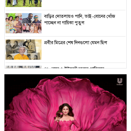
বাড়ির দোতলায়ও পানি, ভাই–বোনের খোঁজ
পাচ্ছেন না গায়িকা পুতুল
প্রবীর মিত্রের শেষ দিনগুলো যেমন ছিল
৪৮ রানে ৭ উইকেট হারাল পাকিস্তান,
ওয়ারিকানের স্পিন–ঘূর্ণি
জেলা পর্যায়ে স্বাস্থ্যসেবা উন্নয়নে নতুন উদ্যোগ
যুক্তরাষ্ট্রে টিকটকে ঢুকলে দেখা যাচ্ছে নতুন বার্তা