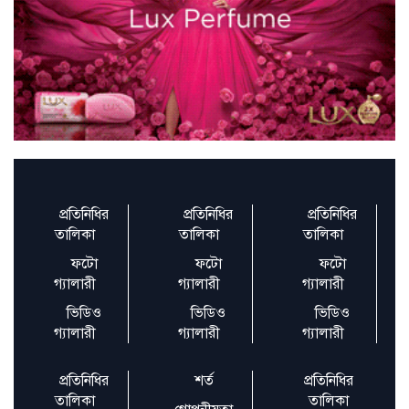
খালেদা জিয়াকে সার্বক্ষণিক চিকিৎসা দিচ্ছে
লন্ডন ক্লিনিকের মেড
সেমিকন্ডাক্টর খাতের বিকাশে টাস্কফোর্স গঠন,
সদস্য ১৩ জন
প্রতিনিধির
প্রতিনিধির
প্রতিনিধির
অতীতের রাষ্ট্রপরিচালকেরা দুর্নীতি করে আঙুল
তালিকা
তালিকা
তালিকা
ফুলে বটগাছ হয়েছেন
ফটো
ফটো
ফটো
গ্যালারী
গ্যালারী
গ্যালারী
সাঁতার প্রতিযোগিতার সেরা নাফিসা সিনেমায়
ভিডিও
ভিডিও
ভিডিও
নায়িকাও, নায়কের তালি
গ্যালারী
গ্যালারী
গ্যালারী
প্রতিনিধির
শর্ত
প্রতিনিধির
তালিকা
তালিকা