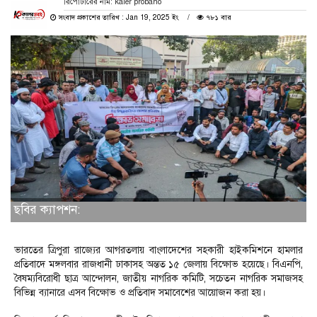
রিপোর্টারের নাম: kaler probaho
সংবাদ প্রকাশের তারিখ : Jan 19, 2025 ইং
৭৮১ বার
ছবির ক্যাপশন:
ভারতের ত্রিপুরা রাজ্যের আগরতলায় বাংলাদেশের সহকারী হাইকমিশনে হামলার
প্রতিবাদে মঙ্গলবার রাজধানী ঢাকাসহ অন্তত ১৫ জেলায় বিক্ষোভ হয়েছে। বিএনপি,
বৈষম্যবিরোধী ছাত্র আন্দোলন, জাতীয় নাগরিক কমিটি, সচেতন নাগরিক সমাজসহ
বিভিন্ন ব্যানারে এসব বিক্ষোভ ও প্রতিবাদ সমাবেশের আয়োজন করা হয়।