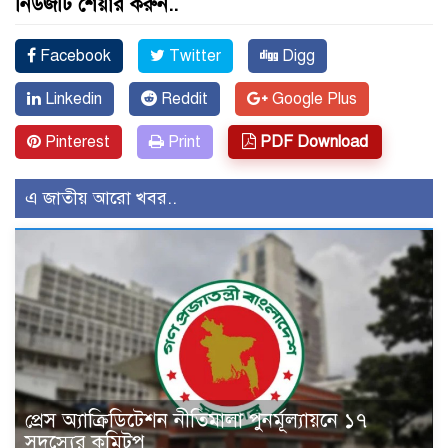
নিউজটি শেয়ার করুন..
Facebook
Twitter
Digg
Linkedin
Reddit
Google Plus
Pinterest
Print
PDF Download
এ জাতীয় আরো খবর..
প্রেস অ্যাক্রিডিটেশন নীতিমালা পুনর্মূল্যায়নে ১৭
সদস্যের কমিটপ