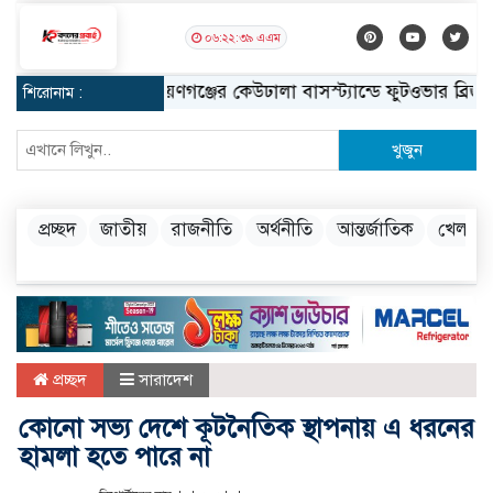
০৬:২২:৪০ এএম
নারায়ণগঞ্জের কেউঢালা বাসস্ট্যান্ডে ফুটওভার ব্রিজ নির্মা
শিরোনাম :
খুজুন
প্রচ্ছদ
জাতীয়
রাজনীতি
অর্থনীতি
আন্তর্জাতিক
খেলা
প্রচ্ছদ
সারাদেশ
কোনো সভ্য দেশে কূটনৈতিক স্থাপনায় এ ধরনের
হামলা হতে পারে না