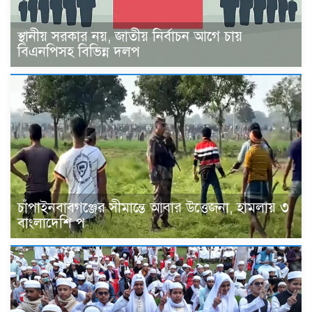
স্থানীয় সরকার নয়, জাতীয় নির্বাচন আগে চায়
বিএনপিসহ বিভিন্ন দলপ
চাঁপাইনবাবগঞ্জের সীমান্তে আবার উত্তেজনা, হামলায় ৩
বাংলাদেশি প