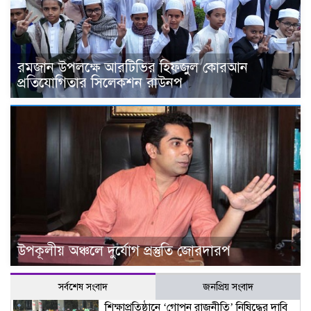
রমজান উপলক্ষে আরটিভির হিফজুল কোরআন
প্রতিযোগিতার সিলেকশন রাউনপ
উপকূলীয় অঞ্চলে দুর্যোগ প্রস্তুতি জোরদারপ
সর্বশেষ সংবাদ
জনপ্রিয় সংবাদ
শিক্ষাপ্রতিষ্ঠানে ‘গোপন রাজনীতি’ নিষিদ্ধের দাবি