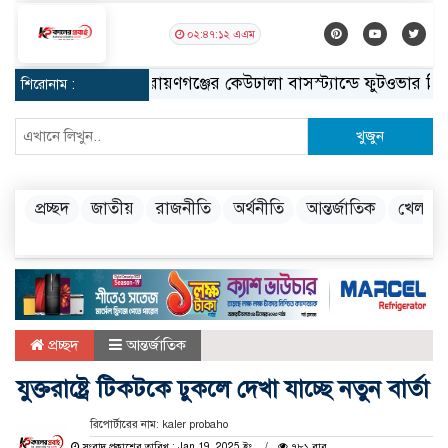
০২:৪৭:১৩ এএম
নারায়ণগঞ্জের কেউঢালা বাসস্ট্যান্ডে ফুটওভার ব্রিজ নির্
শিরোনাম :
খুজুন
প্রচ্ছদ
জাতীয়
রাজনীতি
অর্থনীতি
আন্তর্জাতিক
খেলা
প্রচ্ছদ
আন্তর্জাতিক
যুক্তরাষ্ট্রে টিকটকে ঢুকলে দেখা যাচ্ছে নতুন বার্তা
রিপোর্টারের নাম: kaler probaho
সংবাদ প্রকাশের তারিখ : Jan 19, 2025 ইং
৭৮১ বার