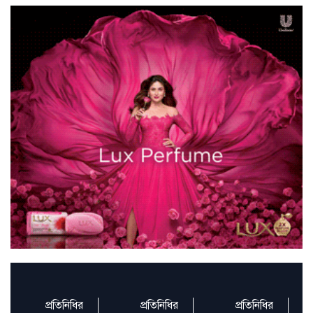
নেইমার
বদলে যাওয়া ক্যাম্পাস
৫৩ বছর দেশ শাসনকারীরা নতুন আশা দেখাতে
পারবে না: চরমোনাই পীর
সাঁতার প্রতিযোগিতার সেরা নাফিসা সিনেমায়
নায়িকাও, নায়কের তালি
করোনাকালে বাড়লেও ক্রমেই কমছে স্টার্টআপে
বিনিয়োগ, নীতি সহজ কর
প্রতিনিধির
প্রতিনিধির
প্রতিনিধির
কোনো সভ্য দেশে কূটনৈতিক স্থাপনায় এ ধরনের