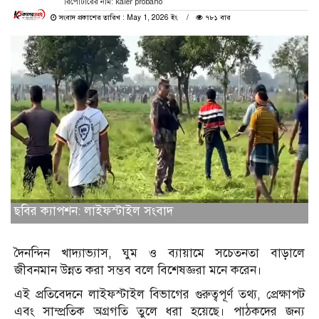
রিপোর্টারের নাম: kaler probaho
সংবাদ প্রকাশের তারিখ : May 1, 2026 ইং
৭৮১ বার
ছবির ক্যাপশন: লাইফস্টাইল সংবাদ
দৈনন্দিন খাদ্যাভ্যাস, ঘুম ও ব্যায়ামে সচেতনতা বাড়ালে
জীবনমান উন্নত করা সম্ভব বলে বিশেষজ্ঞরা মনে করেন।
এই প্রতিবেদনে লাইফস্টাইল বিভাগের গুরুত্বপূর্ণ তথ্য, প্রেক্ষাপট
এবং সাম্প্রতিক অগ্রগতি তুলে ধরা হয়েছে। পাঠকদের জন্য