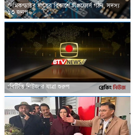
সেমিকন্ডাক্টর খাতের বিকাশে টাস্কফোর্স গঠন, সদস্য
১৩ জনপ
‘বিটিভি নিউজ’র যাত্রা শুরুপ