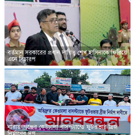
বর্তমান সরকারের প্রধান দায়িত্ব শেখ হাসিনাকে ফিরিয়ে
এনে বিচারপ
নারায়ণগঞ্জের কেউঢালা বাসস্ট্যান্ডে ফুটওভার ব্রিজ
নির্মাণের দপ