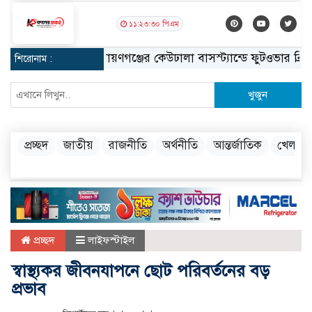
১১:২৩:৩১ পিএম
নারায়ণগঞ্জের কেউঢালা বাসস্ট্যান্ডে ফুটওভার ব্রিজ নির্
শিরোনাম :
খুজুন
প্রচ্ছদ
জাতীয়
রাজনীতি
অর্থনীতি
আন্তর্জাতিক
খেলা
প্রচ্ছদ
লাইফস্টাইল
স্বাস্থ্যকর জীবনযাপনে ছোট পরিবর্তনের বড়
প্রভাব