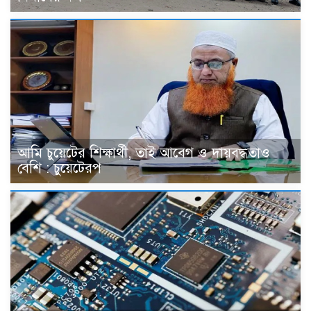
আমি চুয়েটের শিক্ষার্থী, তাই আবেগ ও দায়বদ্ধতাও
বেশি : চুয়েটেরপ