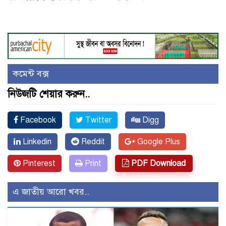
কমেন্ট বক্স
নিউজটি শেয়ার করুন..
Facebook
Twitter
Digg
Linkedin
Reddit
Google Plus
Pinterest
Print
PDF Download
এ জাতীয় আরো খবর..