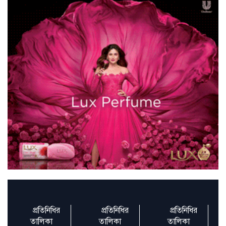
আরও ১৪ সাংবাদিকের ব্যাংক হিসাবের তথ্য
তলব
এটা স্কুল নয়, শাস্তিও নয়—বললেন ভারতের
প্রধান নির্বাচক
প্রাণনাশের হুমকি পেয়েছিলেন এই তারকারাও
সামাজিক সম্প্রীতি রক্ষায় ধর্মীয় নেতাদের আহ্বান
প্রতিনিধির
প্রতিনিধির
প্রতিনিধির
তালিকা
তালিকা
তালিকা
সাংবাদিকদের দ্রুত অ্যাক্রিডিটেশন প্রদানের