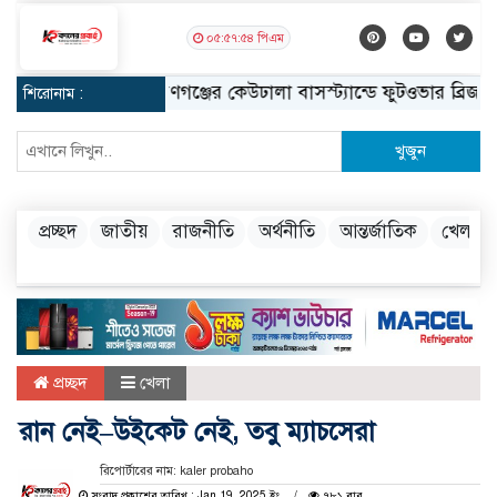
০৫:৫৭:৫৫ পিএম
নারায়ণগঞ্জের কেউঢালা বাসস্ট্যান্ডে ফুটওভার ব্রিজ নির্মাণ
শিরোনাম :
খুজুন
প্রচ্ছদ
জাতীয়
রাজনীতি
অর্থনীতি
আন্তর্জাতিক
খেলা
প্রচ্ছদ
খেলা
রান নেই–উইকেট নেই, তবু ম্যাচসেরা
রিপোর্টারের নাম: kaler probaho
সংবাদ প্রকাশের তারিখ : Jan 19, 2025 ইং
৭৮১ বার