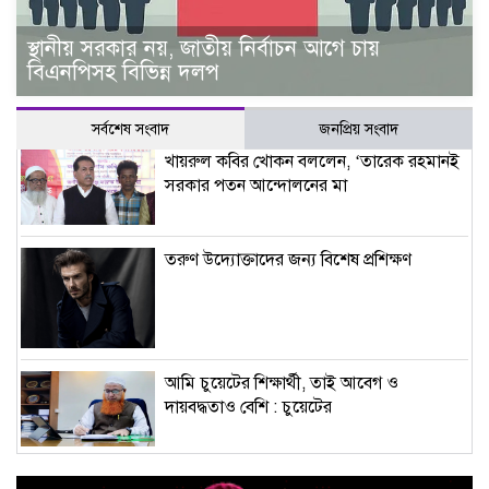
স্থানীয় সরকার নয়, জাতীয় নির্বাচন আগে চায়
বিএনপিসহ বিভিন্ন দলপ
সর্বশেষ সংবাদ
জনপ্রিয় সংবাদ
খায়রুল কবির খোকন বললেন, ‘তারেক রহমানই
সরকার পতন আন্দোলনের মা
তরুণ উদ্যোক্তাদের জন্য বিশেষ প্রশিক্ষণ
আমি চুয়েটের শিক্ষার্থী, তাই আবেগ ও
দায়বদ্ধতাও বেশি : চুয়েটের
এআইইউবিতে চাকরি মেলা অনুষ্ঠিত