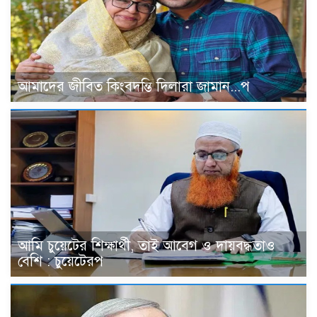
আমাদের জীবিত কিংবদন্তি দিলারা জামান...প
আমি চুয়েটের শিক্ষার্থী, তাই আবেগ ও দায়বদ্ধতাও
বেশি : চুয়েটেরপ