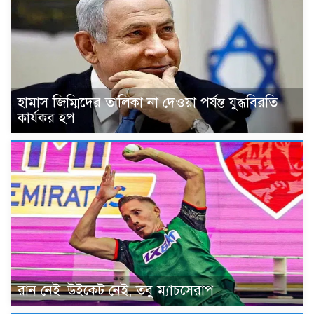
হামাস জিম্মিদের তালিকা না দেওয়া পর্যন্ত যুদ্ধবিরতি
কার্যকর হপ
রান নেই–উইকেট নেই, তবু ম্যাচসেরাপ