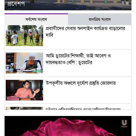
প্রবেশপ
সর্বশেষ সংবাদ
জনপ্রিয় সংবাদ
প্রবাসীদের সেবায় অনলাইন কার্যক্রম বাড়ানোর
দাবি
আমি চুয়েটের শিক্ষার্থী, তাই আবেগ ও
দায়বদ্ধতাও বেশি : চুয়েটের
উপকূলীয় অঞ্চলে দুর্যোগ প্রস্তুতি জোরদার
সাঁতার প্রতিযোগিতার সেরা নাফিসা সিনেমায়
নায়িকাও, নায়কের তালি