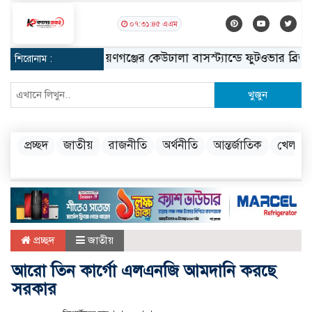
০৭:৩১:৪৬ এএম
নারায়ণগঞ্জের কেউঢালা বাসস্ট্যান্ডে ফুটওভার ব্রিজ নির্মা
শিরোনাম :
খুজুন
প্রচ্ছদ
জাতীয়
রাজনীতি
অর্থনীতি
আন্তর্জাতিক
খেলা
প্রচ্ছদ
জাতীয়
আরো তিন কার্গো এলএনজি আমদানি করছে
সরকার