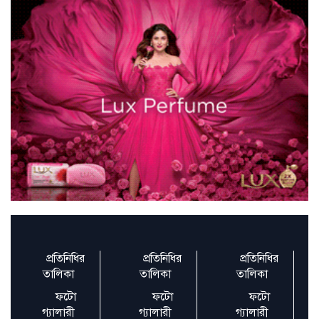
বিশ্বকাপ নিয়ে রিভালদোর সঙ্গে তর্কে জড়ালেন
নেইমার
ট্রাম্প ওয়াশিংটনে পৌঁছেছেন, প্রথম দিনেই সই
করবেন রেকর্ডসংখ্য
শরীয়তপুর সাংবাদিক সমিতির সভাপতি পলাশ,
সম্পাদক মামুন
অগ্নিকাণ্ডের ৫ দিন পর সচিবালয়ে সাংবাদিকদের
প্রবেশ
প্রতিনিধির
প্রতিনিধির
প্রতিনিধির
জনস্বার্থে নীতিনির্ধারণে নাগরিক মতামতের গুরুত্ব
তালিকা
তালিকা
তালিকা
ফটো
ফটো
ফটো
গ্যালারী
গ্যালারী
গ্যালারী