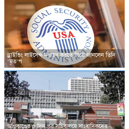
ড্রাইভিং লাইসেন্স নবায়ন করতে গিয়ে জানলেন তিনি
‘মৃত’প
অগ্নিকাণ্ডের ৫ দিন পর সচিবালয়ে সাংবাদিকদের