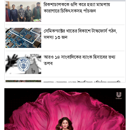
রিকশাচালককে গুলি করে হত্যা মামলায়
কারাগারে চিকিৎসকসহ পাঁচজন
সেমিকন্ডাক্টর খাতের বিকাশে টাস্কফোর্স গঠন,
সদস্য ১৩ জন
আরও ১৪ সাংবাদিকের ব্যাংক হিসাবের তথ্য
তলব
বৃহত্তর খুলনার প্রথম উচ্চশিক্ষা প্রতিষ্ঠান সরকারি
ব্রজলাল কল
সচিবালয়ে সাংবাদিকদের প্রবেশাধিকার নিশ্চিতের
আহ্বান ডিআরইউয়ের