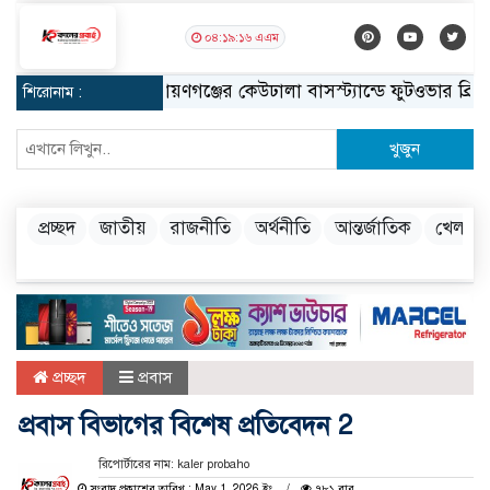
০৪:১৯:১৭ এএম
নারায়ণগঞ্জের কেউঢালা বাসস্ট্যান্ডে ফুটওভার ব্রিজ নির্
শিরোনাম :
খুজুন
প্রচ্ছদ
জাতীয়
রাজনীতি
অর্থনীতি
আন্তর্জাতিক
খেলা
প্রচ্ছদ
প্রবাস
প্রবাস বিভাগের বিশেষ প্রতিবেদন 2
রিপোর্টারের নাম: kaler probaho
সংবাদ প্রকাশের তারিখ : May 1, 2026 ইং
৭৮১ বার