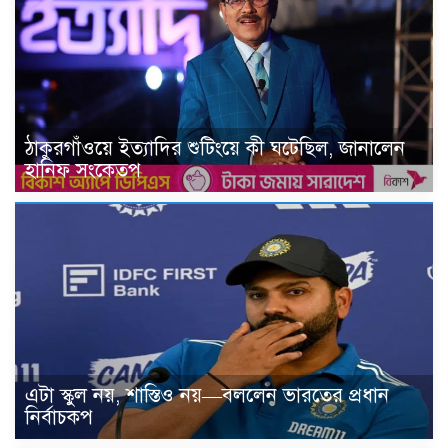
ঠাকুরগাঁওয়ে ইত্যাদির শুটিংয়ে কী ঘটেছিল, জানালেন
হানিফ সংকেতপ
এটা স্কুল নয়, শাস্তিও নয়—বললেন ভারতের প্রধান
নির্বাচকপ