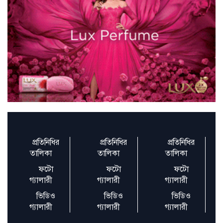
স্বাস্থ্যকর জীবনযাপনে ছোট পরিবর্তনের বড়
প্রভাব
স্থানীয় সরকার নয়, জাতীয় নির্বাচন আগে চায়
বিএনপিসহ বিভিন্ন দল
রমজান উপলক্ষে আরটিভির হিফজুল কোরআন
প্রতিযোগিতার সিলেকশন রাউন
প্রতিনিধির
প্রতিনিধির
প্রতিনিধির
৫৩ বছর দেশ শাসনকারীরা নতুন আশা দেখাতে
তালিকা
তালিকা
তালিকা
পারবে না: চরমোনাই পীর
ফটো
ফটো
ফটো
গ্যালারী
গ্যালারী
গ্যালারী
অবিবেচনাপ্রসূতভাবে ভ্যাটের হার বাড়ানো
ভিডিও
ভিডিও
ভিডিও
হয়েছে: দেবপ্রিয়
গ্যালারী
গ্যালারী
গ্যালারী