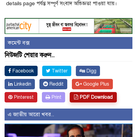
details page পর্যন্ত সম্পূর্ণ সংবাদ অভিজ্ঞতা পাওয়া যায়।
কমেন্ট বক্স
নিউজটি শেয়ার করুন..
Facebook
Twitter
Digg
Linkedin
Reddit
Google Plus
Pinterest
Print
PDF Download
এ জাতীয় আরো খবর..