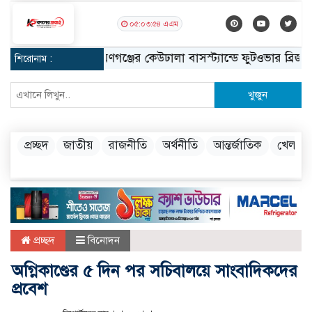
০৫:০৩:৫৫ এএম
নারায়ণগঞ্জের কেউঢালা বাসস্ট্যান্ডে ফুটওভার ব্রিজ নির্মাণে
শিরোনাম :
খুজুন
প্রচ্ছদ
জাতীয়
রাজনীতি
অর্থনীতি
আন্তর্জাতিক
খেলা
প্রচ্ছদ
বিনোদন
অগ্নিকাণ্ডের ৫ দিন পর সচিবালয়ে সাংবাদিকদের
প্রবেশ