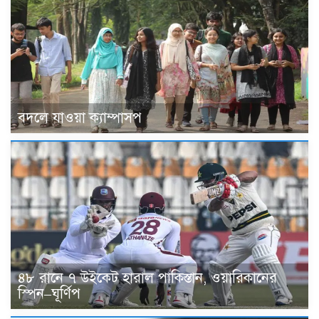
বদলে যাওয়া ক্যাম্পাসপ
৪৮ রানে ৭ উইকেট হারাল পাকিস্তান, ওয়ারিকানের
স্পিন–ঘূর্ণিপ