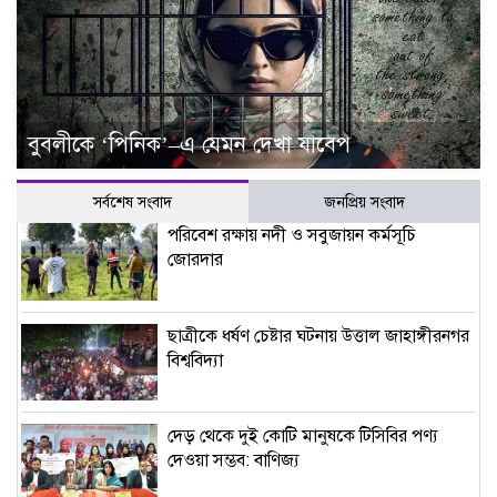
বুবলীকে ‘পিনিক’–এ যেমন দেখা যাবেপ
সর্বশেষ সংবাদ
জনপ্রিয় সংবাদ
পরিবেশ রক্ষায় নদী ও সবুজায়ন কর্মসূচি
জোরদার
ছাত্রীকে ধর্ষণ চেষ্টার ঘটনায় উত্তাল জাহাঙ্গীরনগর
বিশ্ববিদ্যা
দেড় থেকে দুই কোটি মানুষকে টিসিবির পণ্য
দেওয়া সম্ভব: বাণিজ্য