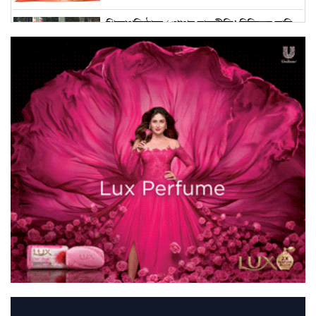
শিক্ষাপ্রতিষ্ঠানে ‘গোপন রাজনীতি’ নিষিদ্ধের দাবি
জানাল ছাত্রদ
কোনো সভ্য দেশে কূটনৈতিক স্থাপনায় এ ধরনের
হামলা হতে পারে না
বদলে যাওয়া ক্যাম্পাস
প্রেস অ্যাক্রিডিটেশন নীতিমালা পুনর্মূল্যায়নে ১৭
সদস্যের কমিট
বিসিসির সঙ্গে চুক্তি বাতিল করল নির্বাচন কমিশন