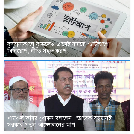
করোনাকালে বাড়লেও ক্রমেই কমছে স্টার্টআপে
বিনিয়োগ, নীতি সহজ করপ
খায়রুল কবির খোকন বললেন, ‘তারেক রহমানই
সরকার পতন আন্দোলনের মাপ