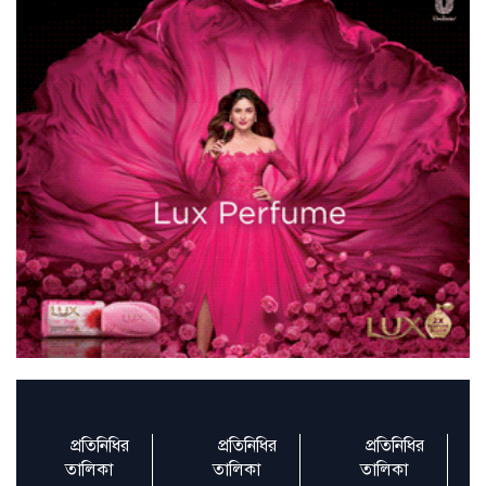
এটা স্কুল নয়, শাস্তিও নয়—বললেন ভারতের
প্রধান নির্বাচক
অবিবেচনাপ্রসূতভাবে ভ্যাটের হার বাড়ানো
হয়েছে: দেবপ্রিয়
আমি চুয়েটের শিক্ষার্থী, তাই আবেগ ও
দায়বদ্ধতাও বেশি : চুয়েটের
ভারতের সঙ্গে কথা হবে চোখে চোখ রেখে
প্রতিনিধির
প্রতিনিধির
প্রতিনিধির
স্বাস্থ্যকর জীবনযাপনে ছোট পরিবর্তনের বড়
তালিকা
তালিকা
তালিকা
প্রভাব