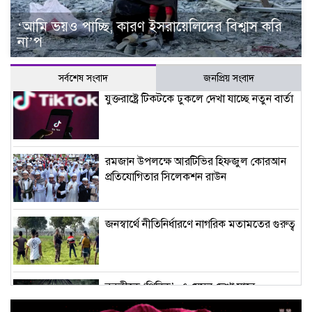
‘আমি ভয়ও পাচ্ছি, কারণ ইসরায়েলিদের বিশ্বাস করি
না’প
সর্বশেষ সংবাদ
জনপ্রিয় সংবাদ
যুক্তরাষ্ট্রে টিকটকে ঢুকলে দেখা যাচ্ছে নতুন বার্তা
রমজান উপলক্ষে আরটিভির হিফজুল কোরআন
প্রতিযোগিতার সিলেকশন রাউন
জনস্বার্থে নীতিনির্ধারণে নাগরিক মতামতের গুরুত্ব
বুবলীকে ‘পিনিক’–এ যেমন দেখা যাবে