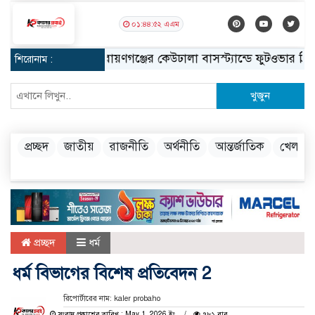
০১:৪৪:৫৩ এএম
নারায়ণগঞ্জের কেউঢালা বাসস্ট্যান্ডে ফুটওভার ব্রিজ নির্
শিরোনাম :
খুজুন
প্রচ্ছদ
জাতীয়
রাজনীতি
অর্থনীতি
আন্তর্জাতিক
খেলা
প্রচ্ছদ
ধর্ম
ধর্ম বিভাগের বিশেষ প্রতিবেদন 2
রিপোর্টারের নাম: kaler probaho
সংবাদ প্রকাশের তারিখ : May 1, 2026 ইং
৭৮১ বার